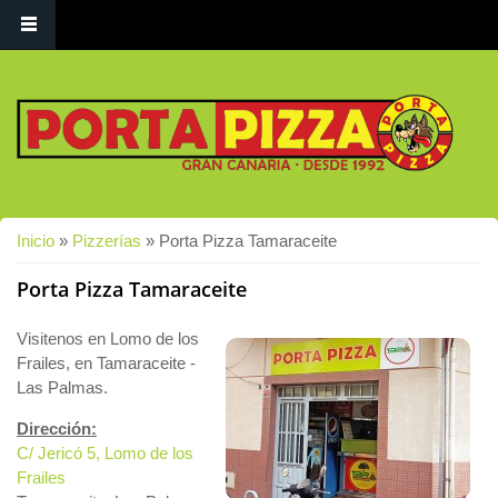
Usted está aquí
Inicio
»
Pizzerías
» Porta Pizza Tamaraceite
Porta Pizza Tamaraceite
Visitenos en Lomo de los
Frailes, en Tamaraceite -
Las Palmas.
Dirección:
C/ Jericó 5, Lomo de los
Frailes