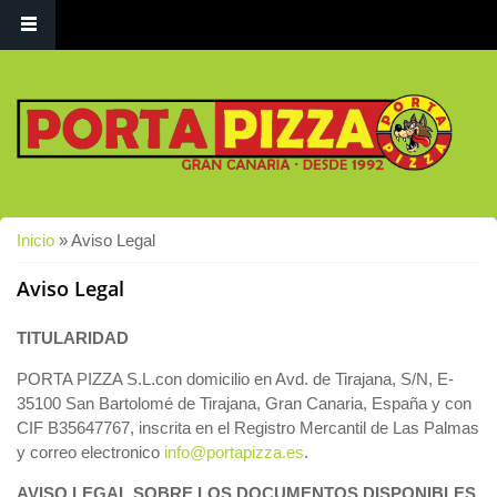
Usted está aquí
Inicio
» Aviso Legal
Aviso Legal
TITULARIDAD
PORTA PIZZA S.L.con domicilio en Avd. de Tirajana, S/N, E-
35100 San Bartolomé de Tirajana, Gran Canaria, España y con
CIF B35647767, inscrita en el Registro Mercantil de Las Palmas
y correo electronico
info@portapizza.es
.
AVISO LEGAL SOBRE LOS DOCUMENTOS DISPONIBLES